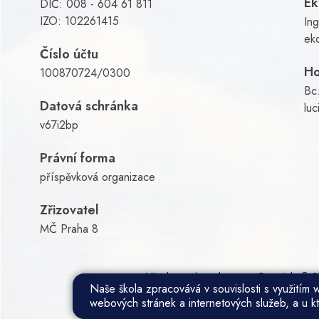
E
DIČ: 008 - 604 61 811
IZO: 102261415
In
ek
Číslo účtu
Ho
100870724/0300
Bc.
Datová schránka
luc
v67i2bp
Právní forma
příspěvková organizace
Zřizovatel
MČ Praha 8
Všechna práva vyhrazena. Copyright © 
Naše škola zpracovává v souvislosti s využitím
webových stránek a internetových služeb, a u k