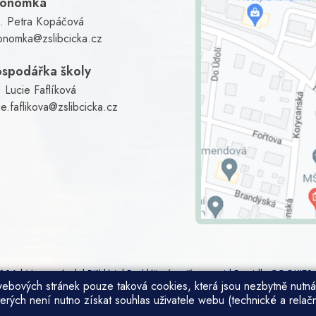
konomka
g. Petra Kopáčová
onomka@zslibcicka.cz
spodářka školy
 Lucie Faflíková
ie.faflikova@zslibcicka.cz
2026 |
Mapa stránek
|
Přihlásit
|
Prohlášení o přístupnosti
|
Pravidla COOKIES
 webových stránek pouze taková cookies, která jsou nezbytně nutná
terých není nutno získat souhlas uživatele webu (technické a relač