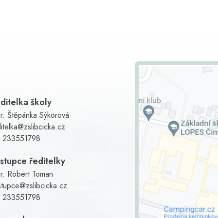
ditelka školy
r. Štěpánka Sýkorová
itelka@zslibcicka.cz
:
233551798
stupce ředitelky
r. Robert Toman
stupce@zslibcicka.cz
:
233551798