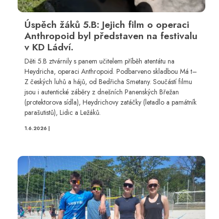
Úspěch žáků 5.B: Jejich film o operaci
Anthropoid byl představen na festivalu
v KD Ládví.
Děti 5.B ztvárnily s panem učitelem příběh atentátu na
Heydricha, operaci Anthropoid. Podbarveno skladbou Má t–
Z českých luhů a hájů, od Bedřicha Smetany. Součástí filmu
jsou i autentické záběry z dnešních Panenských Břežan
(protektorova sídla), Heydrichovy zatáčky (letadlo a památník
parašutistů), Lidic a Ležáků.
1.6.2026 |