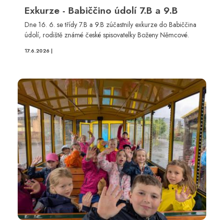
Exkurze - Babiččino údolí 7.B a 9.B
Dne 16. 6. se třídy 7.B a 9.B zúčastnily exkurze do Babiččina
údolí, rodiště známé české spisovatelky Boženy Němcové.
17.6.2026 |