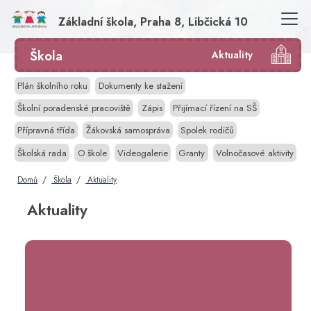
Základní škola, Praha 8, Libčická 10
Škola
Aktuality
Plán školního roku
Dokumenty ke stažení
Školní poradenské pracoviště
Zápis
Přijímací řízení na SŠ
Přípravná třída
Žákovská samospráva
Spolek rodičů
Školská rada
O škole
Videogalerie
Granty
Volnočasové aktivity
Domů
Škola
Aktuality
Aktuality