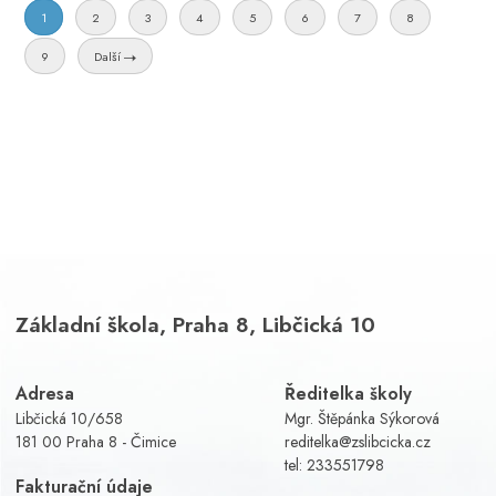
1
2
3
4
5
6
7
8
9
Další
Základní škola, Praha 8, Libčická 10
Adresa
Ředitelka školy
Libčická 10/658
Mgr. Štěpánka Sýkorová
181 00 Praha 8 - Čimice
reditelka@zslibcicka.cz
tel:
233551798
Fakturační údaje