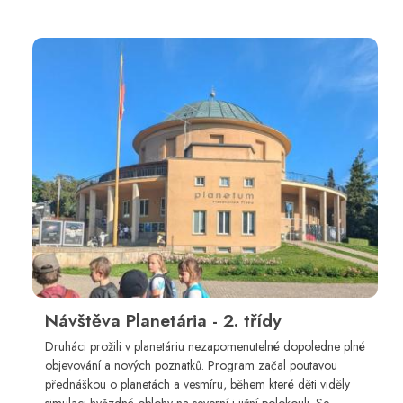
Návštěva Planetária - 2. třídy
Druháci prožili v planetáriu nezapomenutelné dopoledne plné
objevování a nových poznatků. Program začal poutavou
přednáškou o planetách a vesmíru, během které děti viděly
simulaci hvězdné oblohy na severní i jižní polokouli. Se