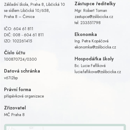
Zástupce ředitelky
Základní škola, Praha 8, Libčická 10
se sídlem Libčická 10/658,
Mgr. Robert Toman
Praha 8 – Čimice
zastupce@zslibcicka.cz
tel:
233551798
IČO: 604 61 811
Ekonomka
DIČ: 008 - 604 61 811
IZO: 102261415
Ing. Petra Kopáčová
ekonomka@zslibcicka.cz
Číslo účtu
Hospodářka školy
100870724/0300
Bc. Lucie Faflíková
Datová schránka
lucie.faflikova@zslibcicka.cz
v67i2bp
Právní forma
příspěvková organizace
Zřizovatel
MČ Praha 8