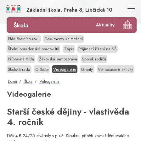
Základní škola, Praha 8, Libčická 10
Škola
Aktuality
Plán školního roku
Dokumenty ke stažení
Školní poradenské pracoviště
Zápis
Přijímací řízení na SŠ
Přípravná třída
Žákovská samospráva
Spolek rodičů
Školská rada
O škole
Videogalerie
Granty
Volnočasové aktivity
Domů
Škola
Videogalerie
Videogalerie
Starší české dějiny - vlastivěda
4. ročník
Děti 4.B 24/25 ztvárnily s p. uč. Sloukou příběh zavraždění svatého