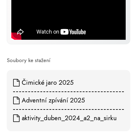
Soubory ke stažení
Čimické jaro 2025
Adventní zpívání 2025
aktivity_duben_2024_a2_na_sirku