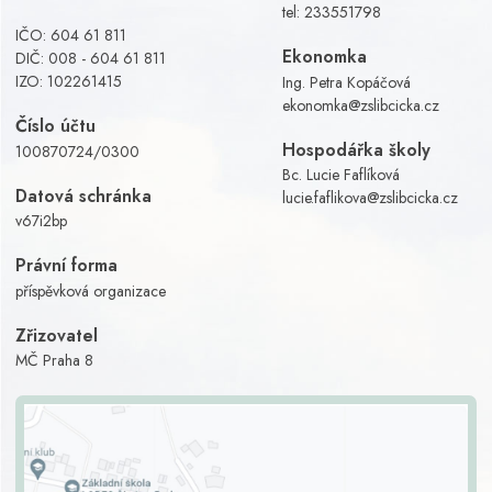
tel:
233551798
IČO: 604 61 811
Ekonomka
DIČ: 008 - 604 61 811
IZO: 102261415
Ing. Petra Kopáčová
ekonomka@zslibcicka.cz
Číslo účtu
Hospodářka školy
100870724/0300
Bc. Lucie Faflíková
Datová schránka
lucie.faflikova@zslibcicka.cz
v67i2bp
Právní forma
příspěvková organizace
Zřizovatel
MČ Praha 8