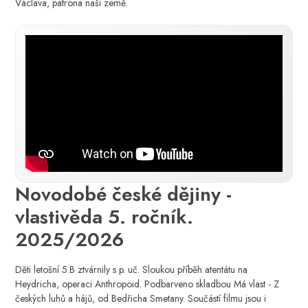
Václava, patrona naší země.
Novodobé české dějiny -
vlastivěda 5. ročník.
2025/2026
Děti letošní 5.B ztvárnily s p. uč. Sloukou příběh atentátu na
Heydricha, operaci Anthropoid. Podbarveno skladbou Má vlast - Z
českých luhů a hájů, od Bedřicha Smetany. Součástí filmu jsou i