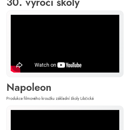
30. výročí školy
Napoleon
Produkce filmového kroužku základní školy Libčická