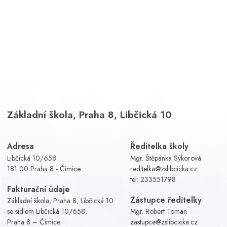
Základní škola, Praha 8, Libčická 10
Adresa
Ředitelka školy
Libčická 10/658
Mgr. Štěpánka Sýkorová
181 00 Praha 8 - Čimice
reditelka@zslibcicka.cz
tel:
233551798
Fakturační údaje
Zástupce ředitelky
Základní škola, Praha 8, Libčická 10
se sídlem Libčická 10/658,
Mgr. Robert Toman
Praha 8 – Čimice
zastupce@zslibcicka.cz