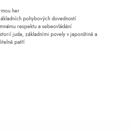
ormou her
 základních pohybových dovedností
jemnému respektu a sebeovládání
torií juda, základními povely v japonštině a
itelně patří