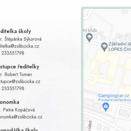
ditelka školy
r. Štěpánka Sýkorová
itelka@zslibcicka.cz
:
233551798
stupce ředitelky
r. Robert Toman
stupce@zslibcicka.cz
:
233551798
konomka
g. Petra Kopáčová
onomka@zslibcicka.cz
spodářka školy