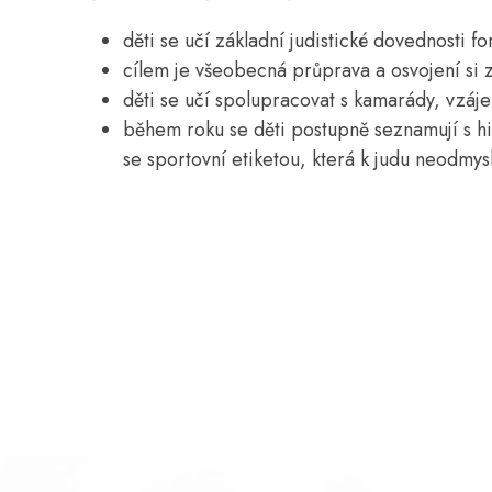
děti se učí základní judistické dovednosti f
cílem je všeobecná průprava a osvojení si
děti se učí spolupracovat s kamarády, vzá
během roku se děti postupně seznamují s his
se sportovní etiketou, která k judu neodmysl