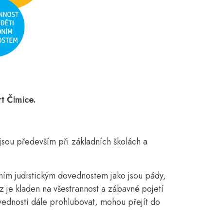
t Čimice.
jsou především při základních školách a
dním judistickým dovednostem jako jsou pády,
 je kladen na všestrannost a zábavné pojetí
ovednosti dále prohlubovat, mohou přejít do