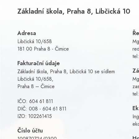
Základní škola, Praha 8, Libčická 10
Adresa
Ře
Libčická 10/658
Mg
181 00 Praha 8 - Čimice
red
tel
Fakturační údaje
Zá
Základní škola, Praha 8, Libčická 10 se sídlem
Libčická 10/658,
Mg
Praha 8 – Čimice
za
tel
IČO: 604 61 811
E
DIČ: 008 - 604 61 811
IZO: 102261415
In
ek
Číslo účtu
Ho
100870724/0300