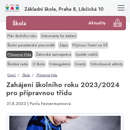
Základní škola, Praha 8, Libčická 10
Škola
Aktuality
Plán školního roku
Dokumenty ke stažení
Školní poradenské pracoviště
Zápis
Přijímací řízení na SŠ
Přípravná třída
Žákovská samospráva
Spolek rodičů
Školská rada
O škole
Videogalerie
Granty
Volnočasové aktivity
Domů
Škola
Přípravná třída
Zahájení školního roku 2023/2024
pro přípravnou třídu
31.8.2023 |
Pavla Feinermannová