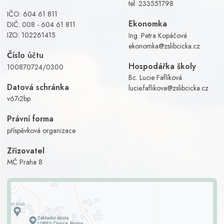
tel:
233551798
IČO: 604 61 811
Ekonomka
DIČ: 008 - 604 61 811
IZO: 102261415
Ing. Petra Kopáčová
ekonomka@zslibcicka.cz
Číslo účtu
Hospodářka školy
100870724/0300
Bc. Lucie Faflíková
Datová schránka
lucie.faflikova@zslibcicka.cz
v67i2bp
Právní forma
příspěvková organizace
Zřizovatel
MČ Praha 8