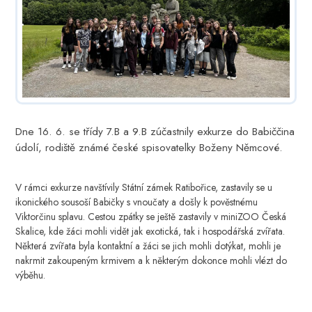
Dne 16. 6. se třídy 7.B a 9.B zúčastnily exkurze do Babiččina
údolí, rodiště známé české spisovatelky Boženy Němcové.
V rámci exkurze navštívily Státní zámek Ratibořice, zastavily se u
ikonického sousoší Babičky s vnoučaty a došly k pověstnému
Viktorčinu splavu. Cestou zpátky se ještě zastavily v miniZOO Česká
Skalice, kde žáci mohli vidět jak exotická, tak i hospodářská zvířata.
Některá zvířata byla kontaktní a žáci se jich mohli dotýkat, mohli je
nakrmit zakoupeným krmivem a k některým dokonce mohli vlézt do
výběhu.