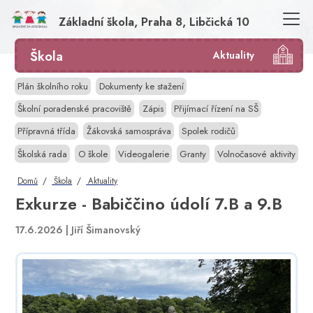
Základní škola, Praha 8, Libčická 10
Škola
Aktuality
Plán školního roku
Dokumenty ke stažení
Školní poradenské pracoviště
Zápis
Přijímací řízení na SŠ
Přípravná třída
Žákovská samospráva
Spolek rodičů
Školská rada
O škole
Videogalerie
Granty
Volnočasové aktivity
Domů
Škola
Aktuality
Exkurze - Babiččino údolí 7.B a 9.B
17.6.2026 |
Jiří Šimanovský