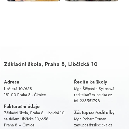
Základní škola, Praha 8, Libčická 10
Adresa
Ředitelka školy
Libčická 10/658
Mgr. Štěpánka Sýkorová
181 00 Praha 8 - Čimice
reditelka@zslibcicka.cz
tel:
233551798
Fakturační údaje
Zástupce ředitelky
Základní škola, Praha 8, Libčická 10
se sídlem Libčická 10/658,
Mgr. Robert Toman
Praha 8 – Čimice
zastupce@zslibcicka.cz