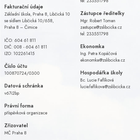
tel:
233551798
Fakturační údaje
Zástupce ředitelky
Základní škola, Praha 8, Libčická 10
se sídlem Libčická 10/658,
Mgr. Robert Toman
Praha 8 – Čimice
zastupce@zslibcicka.cz
tel:
233551798
IČO: 604 61 811
Ekonomka
DIČ: 008 - 604 61 811
IZO: 102261415
Ing. Petra Kopáčová
ekonomka@zslibcicka.cz
Číslo účtu
Hospodářka školy
100870724/0300
Bc. Lucie Faflíková
Datová schránka
lucie.faflikova@zslibcicka.cz
v67i2bp
Právní forma
příspěvková organizace
Zřizovatel
MČ Praha 8