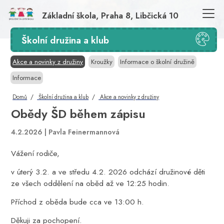
Základní škola, Praha 8, Libčická 10
Školní družina a klub
Akce a novinky z družiny
Kroužky
Informace o školní družině
Informace
Domů
Školní družina a klub
Akce a novinky z družiny
Obědy ŠD během zápisu
4.2.2026 |
Pavla Feinermannová
Vážení rodiče,
v úterý 3.2. a ve středu 4.2. 2026 odchází družinové děti
ze všech oddělení na oběd až ve 12:25 hodin.
Příchod z oběda bude cca ve 13:00 h.
Děkuji za pochopení.