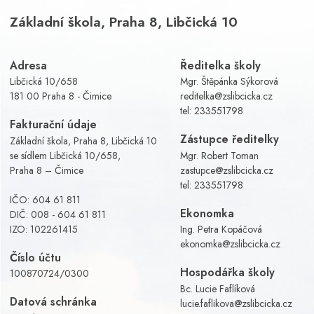
Základní škola, Praha 8, Libčická 10
Adresa
Ředitelka školy
Libčická 10/658
Mgr. Štěpánka Sýkorová
181 00 Praha 8 - Čimice
reditelka@zslibcicka.cz
tel:
233551798
Fakturační údaje
Zástupce ředitelky
Základní škola, Praha 8, Libčická 10
se sídlem Libčická 10/658,
Mgr. Robert Toman
Praha 8 – Čimice
zastupce@zslibcicka.cz
tel:
233551798
IČO: 604 61 811
Ekonomka
DIČ: 008 - 604 61 811
IZO: 102261415
Ing. Petra Kopáčová
ekonomka@zslibcicka.cz
Číslo účtu
Hospodářka školy
100870724/0300
Bc. Lucie Faflíková
Datová schránka
lucie.faflikova@zslibcicka.cz