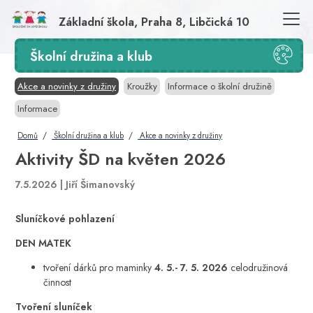
Základní škola, Praha 8, Libčická 10
Školní družina a klub
Akce a novinky z družiny
Kroužky
Informace o školní družině
Informace
Domů
Školní družina a klub
Akce a novinky z družiny
Aktivity ŠD na květen 2026
7.5.2026 |
Jiří Šimanovský
Sluníčkové pohlazení
DEN MATEK
tvoření dárků pro maminky
4. 5.- 7. 5. 2026
celodružinová
činnost
Tvoření sluníček