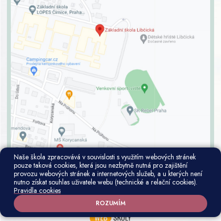
Naše škola zpracovává v souvislosti s využitím webových stránek
pouze taková cookies, která jsou nezbytně nutná pro zajištění
provozu webových stránek a internetových služeb, a u kterých není
Všechna práva vyhrazena. Copyright © 2026 |
Mapa stránek
|
Přihlásit
|
nutno získat souhlas uživatele webu (technické a relační cookies).
Prohlášení o přístupnosti
|
Pravidla COOKIES
|
Oznámení protiprávního
Pravidla cookies
jednání
|
GDPR
ROZUMÍM