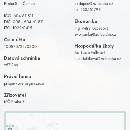
Praha 8 – Čimice
zastupce@zslibcicka.cz
tel:
233551798
IČO: 604 61 811
Ekonomka
DIČ: 008 - 604 61 811
IZO: 102261415
Ing. Petra Kopáčová
ekonomka@zslibcicka.cz
Číslo účtu
Hospodářka školy
100870724/0300
Bc. Lucie Faflíková
Datová schránka
lucie.faflikova@zslibcicka.cz
v67i2bp
Právní forma
příspěvková organizace
Zřizovatel
MČ Praha 8