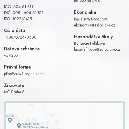
tel:
233551798
IČO: 604 61 811
Ekonomka
DIČ: 008 - 604 61 811
IZO: 102261415
Ing. Petra Kopáčová
ekonomka@zslibcicka.cz
Číslo účtu
Hospodářka školy
100870724/0300
Bc. Lucie Faflíková
Datová schránka
lucie.faflikova@zslibcicka.cz
v67i2bp
Právní forma
příspěvková organizace
Zřizovatel
MČ Praha 8