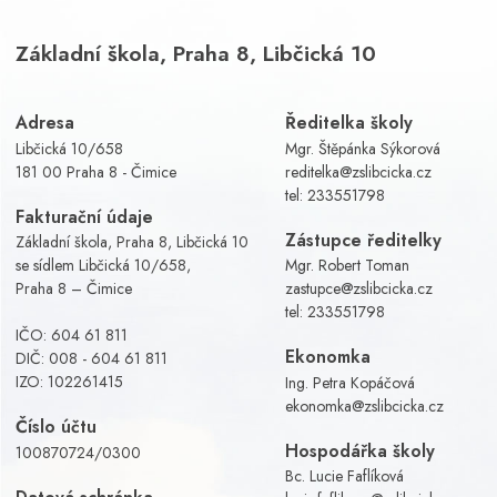
Základní škola, Praha 8, Libčická 10
Adresa
Ředitelka školy
Libčická 10/658
Mgr. Štěpánka Sýkorová
181 00 Praha 8 - Čimice
reditelka@zslibcicka.cz
tel:
233551798
Fakturační údaje
Zástupce ředitelky
Základní škola, Praha 8, Libčická 10
se sídlem Libčická 10/658,
Mgr. Robert Toman
Praha 8 – Čimice
zastupce@zslibcicka.cz
tel:
233551798
IČO: 604 61 811
Ekonomka
DIČ: 008 - 604 61 811
IZO: 102261415
Ing. Petra Kopáčová
ekonomka@zslibcicka.cz
Číslo účtu
Hospodářka školy
100870724/0300
Bc. Lucie Faflíková