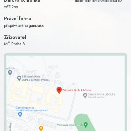
Datová schránka
lucie.faflikova@zslibcicka.cz
v67i2bp
Právní forma
příspěvková organizace
Zřizovatel
MČ Praha 8