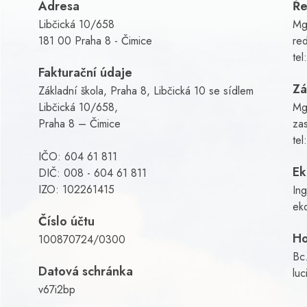
Adresa
Ře
Libčická 10/658
Mg
181 00 Praha 8 - Čimice
red
tel
Fakturační údaje
Zá
Základní škola, Praha 8, Libčická 10 se sídlem
Libčická 10/658,
Mg
Praha 8 – Čimice
za
tel
IČO: 604 61 811
E
DIČ: 008 - 604 61 811
IZO: 102261415
In
ek
Číslo účtu
Ho
100870724/0300
Bc.
Datová schránka
luc
v67i2bp