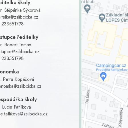
ditelka školy
r. Štěpánka Sýkorová
itelka@zslibcicka.cz
:
233551798
stupce ředitelky
r. Robert Toman
stupce@zslibcicka.cz
:
233551798
konomka
g. Petra Kopáčová
onomka@zslibcicka.cz
spodářka školy
 Lucie Faflíková
ie.faflikova@zslibcicka.cz