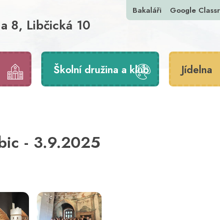
Bakaláři
Google Class
a 8, Libčická 10
Školní družina a klub
Jídelna
bic - 3.9.2025