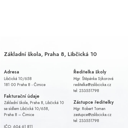
Základní škola, Praha 8, Libčická 10
Adresa
Ředitelka školy
Libčická 10/658
Mgr. Štěpánka Sýkorová
181 00 Praha 8 - Čimice
reditelka@zslibcicka.cz
tel:
233551798
Fakturační údaje
Zástupce ředitelky
Základní škola, Praha 8, Libčická 10
se sídlem Libčická 10/658,
Mgr. Robert Toman
Praha 8 – Čimice
zastupce@zslibcicka.cz
tel:
233551798
IČO: 604 61 811