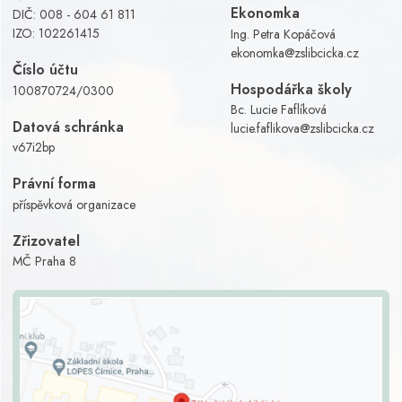
Ekonomka
DIČ: 008 - 604 61 811
IZO: 102261415
Ing. Petra Kopáčová
ekonomka@zslibcicka.cz
Číslo účtu
Hospodářka školy
100870724/0300
Bc. Lucie Faflíková
Datová schránka
lucie.faflikova@zslibcicka.cz
v67i2bp
Právní forma
příspěvková organizace
Zřizovatel
MČ Praha 8